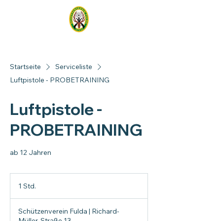
Startseite
Serviceliste
Luftpistole - PROBETRAINING
Luftpistole -
PROBETRAINING
ab 12 Jahren
1 Std.
1
S
t
Schützenverein Fulda | Richard-
d
Müller-Straße 13