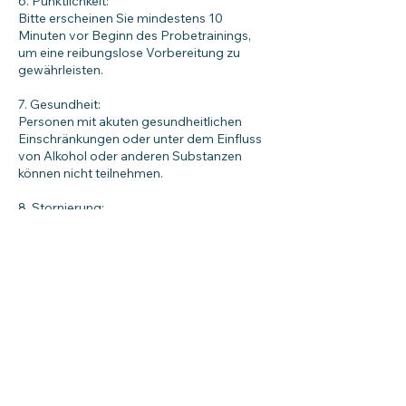
6. Pünktlichkeit:
Bitte erscheinen Sie mindestens 10
Minuten vor Beginn des Probetrainings,
um eine reibungslose Vorbereitung zu
gewährleisten.
7. Gesundheit:
Personen mit akuten gesundheitlichen
Einschränkungen oder unter dem Einfluss
von Alkohol oder anderen Substanzen
können nicht teilnehmen.
8. Stornierung:
Sollte ein gebuchtes Probetraining nicht
wahrgenommen werden können, bitten wir
um eine rechtzeitige Absage per E-Mail
(probetraining@schuetzenverein-fulda.de).
9. Haftung:
Der Schützenverein Fulda 1572 e.V.
übernimmt keine Haftung für Personen-
oder Sachschäden, die durch Missachtung
der Anweisungen entstehen.