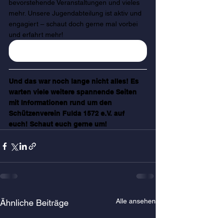
bevorstehende Veranstaltungen und vieles 
mehr. Unsere Jugendabteilung ist aktiv und 
engagiert – schaut doch gerne mal vorbei 
und erfahrt mehr!
Zur Seite "Jugend"
Und das war noch lange nicht alles! Es 
warten viele weitere spannende Seiten 
mit Informationen rund um den 
Schützenverein Fulda 1572 e.V. auf 
euch! Schaut euch gerne um!
Alle ansehen
Ähnliche Beiträge